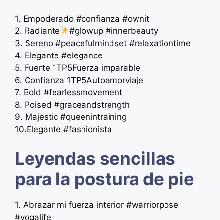
1. Empoderado #confianza #ownit
2. Radiante
#glowup #innerbeauty
3. Sereno #peacefulmindset #relaxationtime
4. Elegante #elegance
5. Fuerte 1TP5Fuerza imparable
6. Confianza 1TP5Autoamorviaje
7. Bold #fearlessmovement
8. Poised ️#graceandstrength
9. Majestic #queenintraining
10.Elegante #fashionista
Leyendas sencillas
para la postura de pie
1. Abrazar mi fuerza interior #warriorpose
#yogalife