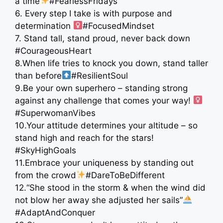
a time
#FearlessFridays
6. Every step I take is with purpose and
determination ‍
#FocusedMindset
7. Stand tall, stand proud, never back down
#CourageousHeart
8.When life tries to knock you down, stand taller
than before
#ResilientSoul
9.Be your own superhero – standing strong
against any challenge that comes your way! ‍
#SuperwomanVibes
10.Your attitude determines your altitude – so
stand high and reach for the stars!
#SkyHighGoals
11.Embrace your uniqueness by standing out
from the crowd
#DareToBeDifferent
12.“She stood in the storm & when the wind did
not blow her away she adjusted her sails”
#AdaptAndConquer