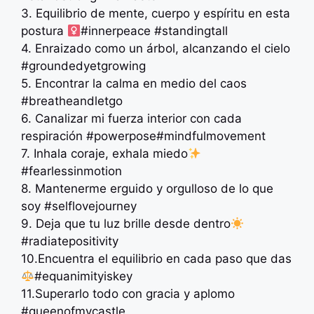
3. Equilibrio de mente, cuerpo y espíritu en esta
postura ‍
#innerpeace #standingtall
4. Enraizado como un árbol, alcanzando el cielo
#groundedyetgrowing
5. Encontrar la calma en medio del caos
#breatheandletgo
6. Canalizar mi fuerza interior con cada
respiración #powerpose#mindfulmovement
7. Inhala coraje, exhala miedo
#fearlessinmotion
8. Mantenerme erguido y orgulloso de lo que
soy #selflovejourney
9. Deja que tu luz brille desde dentro
#radiatepositivity
10.Encuentra el equilibrio en cada paso que das
#equanimityiskey
11.Superarlo todo con gracia y aplomo
#queenofmycastle