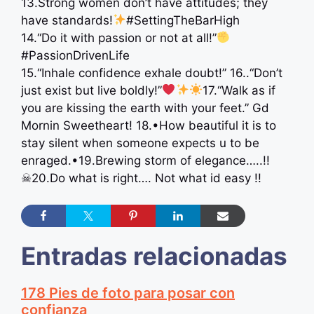
13.Strong women don’t have attitudes; they
have standards!
#SettingTheBarHigh
14.“Do it with passion or not at all!”
#PassionDrivenLife
15.“Inhale confidence exhale doubt!” 16..“Don’t
just exist but live boldly!”
17.“Walk as if
you are kissing the earth with your feet.” Gd
Mornin Sweetheart! 18.•How beautiful it is to
stay silent when someone expects u to be
enraged.•19.Brewing storm of elegance…..!!
☠20.Do what is right…. Not what id easy !!
Entradas relacionadas
178 Pies de foto para posar con
confianza