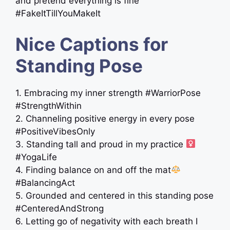
and pretend everything is fine
#FakeItTillYouMakeIt
Nice Captions for
Standing Pose
1. Embracing my inner strength #WarriorPose
#StrengthWithin
2. Channeling positive energy in every pose
#PositiveVibesOnly
3. Standing tall and proud in my practice ‍
#YogaLife
4. Finding balance on and off the mat
#BalancingAct
5. Grounded and centered in this standing pose
#CenteredAndStrong
6. Letting go of negativity with each breath I