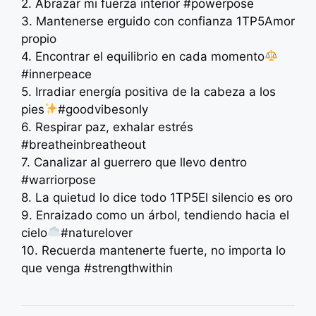
2. Abrazar mi fuerza interior #powerpose
3. Mantenerse erguido con confianza 1TP5Amor
propio
4. Encontrar el equilibrio en cada momento
#innerpeace
5. Irradiar energía positiva de la cabeza a los
pies
#goodvibesonly
6. Respirar paz, exhalar estrés ️
#breatheinbreatheout
7. Canalizar al guerrero que llevo dentro
#warriorpose
8. La quietud lo dice todo 1TP5El silencio es oro
9. Enraizado como un árbol, tendiendo hacia el
cielo
#naturelover
10. Recuerda mantenerte fuerte, no importa lo
que venga #strengthwithin