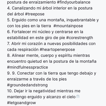
postura de enraizamiento #findyourbalance
4. Canalizando mi árbol interior en la postura
del árbol #treepose
5. Erguido como una montaña, inquebrantable y
con los pies en la tierra ️ #mountainpose
6. Fortalecer mi núcleo y centrarse en la
estabilidad en este giro de pie #corestrength
7. Abrir mi corazón a nuevas posibilidades con
cada respiración #heartopenerpose
8. Alinear mente, cuerpo y espíritu mientras
encuentro quietud en la postura de la montaña
️#mindfulnesspractice
9. 9. Conectar con la tierra que tengo debajo y
enraizarme a través de los pies
#groundedandstrong
10. Dejar ir la negatividad mientras me
mantengo erguido y alcanzo el cielo
#letgoandgrow