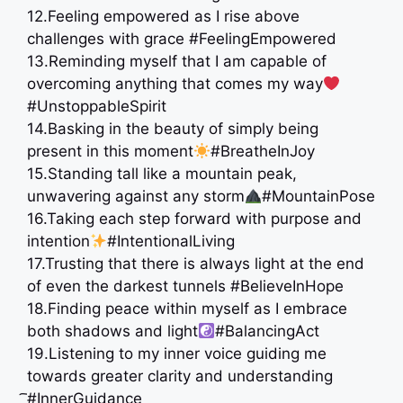
12.Feeling empowered as I rise above
challenges with grace #FeelingEmpowered
13.Reminding myself that I am capable of
overcoming anything that comes my way
#UnstoppableSpirit
14.Basking in the beauty of simply being
present in this moment
#BreatheInJoy
15.Standing tall like a mountain peak,
unwavering against any storm
#MountainPose
16.Taking each step forward with purpose and
intention
#IntentionalLiving
17.Trusting that there is always light at the end
of even the darkest tunnels #BelieveInHope
18.Finding peace within myself as I embrace
both shadows and light
#BalancingAct
19.Listening to my inner voice guiding me
towards greater clarity and understanding
︢ #InnerGuidance