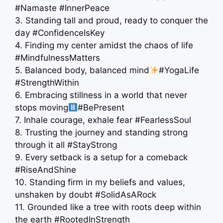
#Namaste #InnerPeace
3. Standing tall and proud, ready to conquer the
day #ConfidenceIsKey
4. Finding my center amidst the chaos of life
#MindfulnessMatters
5. Balanced body, balanced mind
#YogaLife
#StrengthWithin
6. Embracing stillness in a world that never
stops moving
#BePresent
7. Inhale courage, exhale fear #FearlessSoul
8. Trusting the journey and standing strong
through it all #StayStrong
9. Every setback is a setup for a comeback
#RiseAndShine
10. Standing firm in my beliefs and values,
unshaken by doubt #SolidAsARock
11. Grounded like a tree with roots deep within
the earth #RootedInStrength