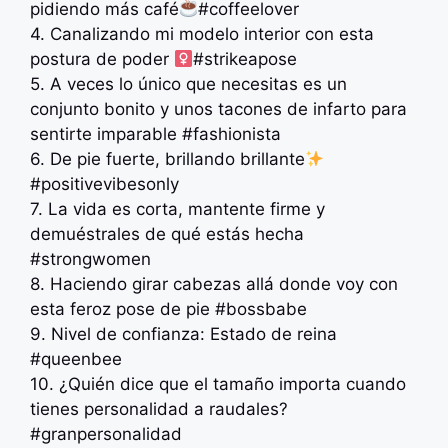
pidiendo más café
#coffeelover
4. Canalizando mi modelo interior con esta
postura de poder ‍
#strikeapose
5. A veces lo único que necesitas es un
conjunto bonito y unos tacones de infarto para
sentirte imparable #fashionista
6. De pie fuerte, brillando brillante
#positivevibesonly
7. La vida es corta, mantente firme y
demuéstrales de qué estás hecha
#strongwomen
8. Haciendo girar cabezas allá donde voy con
esta feroz pose de pie #bossbabe
9. Nivel de confianza: Estado de reina
#queenbee
10. ¿Quién dice que el tamaño importa cuando
tienes personalidad a raudales?
#granpersonalidad