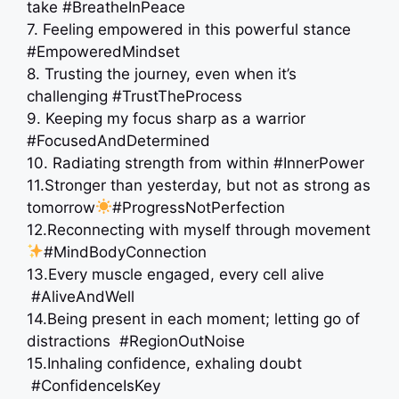
take #BreatheInPeace
7. Feeling empowered in this powerful stance
#EmpoweredMindset
8. Trusting the journey, even when it’s
challenging #TrustTheProcess
9. Keeping my focus sharp as a warrior
#FocusedAndDetermined
10. Radiating strength from within #InnerPower
11.Stronger than yesterday, but not as strong as
tomorrow
#ProgressNotPerfection
12.Reconnecting with myself through movement
#MindBodyConnection
13.Every muscle engaged, every cell alive
#AliveAndWell
14.Being present in each moment; letting go of
distractions ️ #RegionOutNoise
15.Inhaling confidence, exhaling doubt
#ConfidenceIsKey