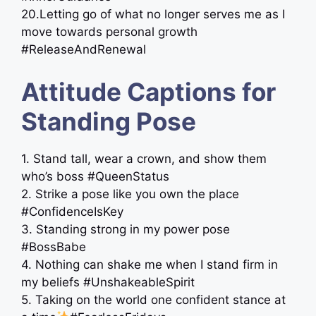
20.Letting go of what no longer serves me as I
move towards personal growth
#ReleaseAndRenewal
Attitude Captions for
Standing Pose
1. Stand tall, wear a crown, and show them
who’s boss #QueenStatus
2. Strike a pose like you own the place
#ConfidenceIsKey
3. Standing strong in my power pose
#BossBabe
4. Nothing can shake me when I stand firm in
my beliefs #UnshakeableSpirit
5. Taking on the world one confident stance at