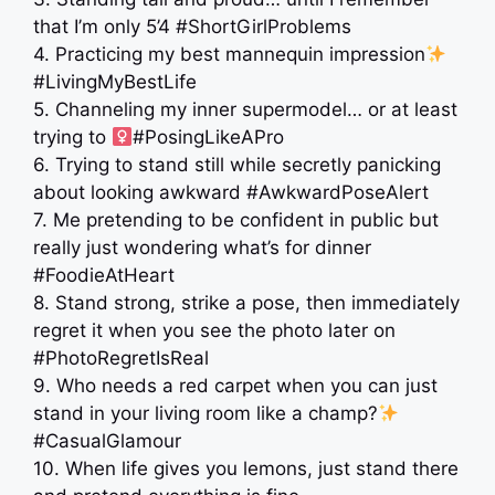
that I’m only 5’4 #ShortGirlProblems
4. Practicing my best mannequin impression
#LivingMyBestLife
5. Channeling my inner supermodel… or at least
trying to ‍
#PosingLikeAPro
6. Trying to stand still while secretly panicking
about looking awkward #AwkwardPoseAlert
7. Me pretending to be confident in public but
really just wondering what’s for dinner
#FoodieAtHeart
8. Stand strong, strike a pose, then immediately
regret it when you see the photo later on
#PhotoRegretIsReal
9. Who needs a red carpet when you can just
stand in your living room like a champ?
#CasualGlamour
10. When life gives you lemons, just stand there