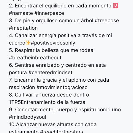
2. Encontrar el equilibrio en cada momento ‍
#namaste #innerpeace
3. De pie y orgulloso como un árbol #treepose
#meditation
4. Canalizar energía positiva a través de mi
cuerpo
#positivevibesonly
5. Respirar la belleza que me rodea
#breatheinbreatheout
6. Sentirse enraizado y centrado en esta
postura #centeredmindset
7. Encarnar la gracia y el aplomo con cada
respiración #movimientogracioso
8. Cultivar la fuerza desde dentro
1TP5Entrenamiento de la fuerza
9. Conectar mente, cuerpo y espíritu como uno
️‍️#mindbodysoul
10.Alcanzar nuevas alturas con cada
estiramiento #reachforthestars